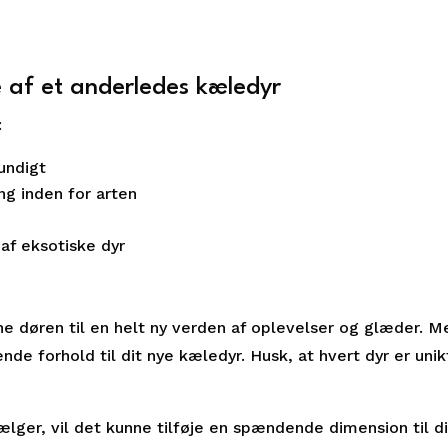
e af et anderledes kæledyr
:
undigt
ng inden for arten
af eksotiske dyr
e døren til en helt ny verden af oplevelser og glæder. M
nde forhold til dit nye kæledyr. Husk, at hvert dyr er uni
lger, vil det kunne tilføje en spændende dimension til dit