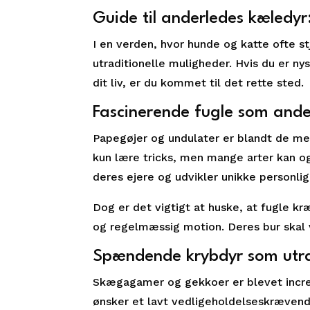
Guide til anderledes kæledy
I en verden, hvor hunde og katte ofte s
utraditionelle muligheder. Hvis du er ny
dit liv, er du kommet til det rette sted.
Fascinerende fugle som ande
Papegøjer og undulater er blandt de mes
kun lære tricks, men mange arter kan o
deres ejere og udvikler unikke personli
Dog er det vigtigt at huske, at fugle k
og regelmæssig motion. Deres bur skal 
Spændende krybdyr som utrad
Skægagamer og gekkoer er blevet incre
ønsker et lavt vedligeholdelseskrævende