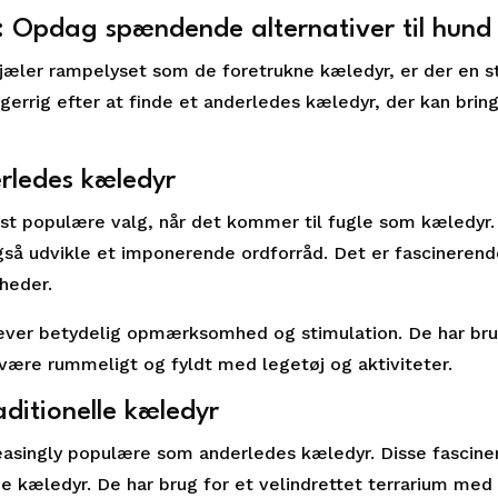
r: Opdag spændende alternativer til hund
tjæler rampelyset som de foretrukne kæledyr, er der en s
sgerrig efter at finde et anderledes kæledyr, der kan bri
rledes kæledyr
t populære valg, når det kommer til fugle som kæledyr. 
gså udvikle et imponerende ordforråd. Det er fascinerend
gheder.
ræver betydelig opmærksomhed og stimulation. De har brug 
være rummeligt og fyldt med legetøj og aktiviteter.
itionelle kæledyr
asingly populære som anderledes kæledyr. Disse fascine
 kæledyr. De har brug for et velindrettet terrarium med