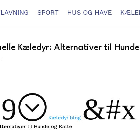
LAVNING
SPORT
HUS OG HAVE
KÆLE
elle Kæledyr: Alternativer til Hund
g
39;
&#
Kæledyr blog
lternativer til Hunde og Katte