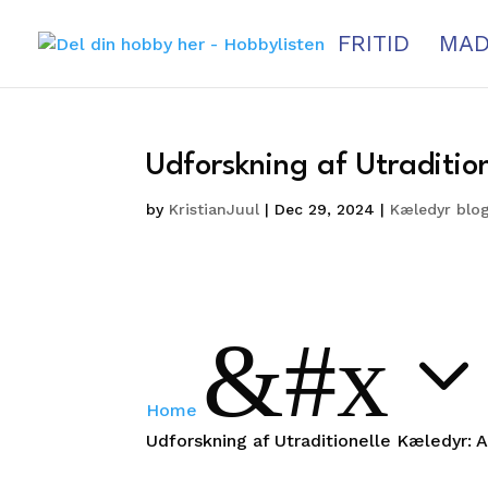
FRITID
MAD
Udforskning af Utradition
by
KristianJuul
|
Dec 29, 2024
|
Kæledyr blo
&#x
Home
Udforskning af Utraditionelle Kæledyr: A